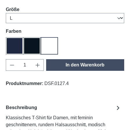
auswählen
Größe
auswählen
Farben
tinte
schwarz
weiß
Produkt Anzahl: Gib den gewünschten Wert e
In den Warenkorb
Produktnummer:
DSF.0127.4
Beschreibung
Klassisches T-Shirt für Damen, mit feminin
geschnittenem, rundem Halsausschnitt, modisch