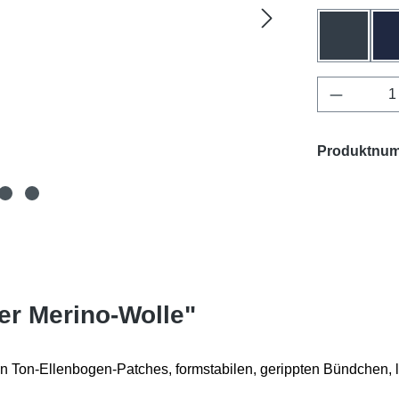
anthrazit
Produkt 
Produktnu
er Merino-Wolle"
n Ton-Ellenbogen-Patches, formstabilen, gerippten Bündchen, le