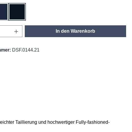
 meliert
tinte
schwarz
Anzahl: Gib den gewünschten Wert ein oder
In den Warenkorb
mmer:
DSF.0144.21
ichter Taillierung und hochwertiger Fully-fashioned-