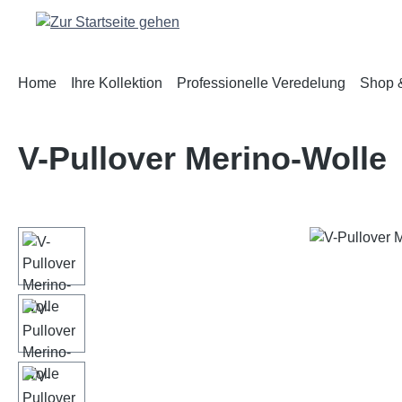
m Hauptinhalt springen
Zur Suche springen
Zur Hauptnavigation springen
Home
Ihre Kollektion
Professionelle Veredelung
Shop &
V-Pullover Merino-Wolle
Bildergalerie überspringen