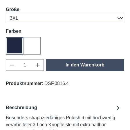
auswählen
Größe
auswählen
Farben
tinte
weiß
Produkt Anzahl: Gib den gewünschten Wert e
In den Warenkorb
Produktnummer:
DSF.0816.4
Beschreibung
Besonders strapazierfähiges Poloshirt mit hochwertig
verarbeiteter 3-Loch-Knopfleiste mit extra haltbar