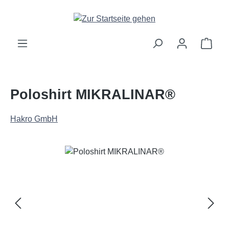
Zum Hauptinhalt springen
Ware
Poloshirt MIKRALINAR®
Hakro GmbH
Bildergalerie überspringen