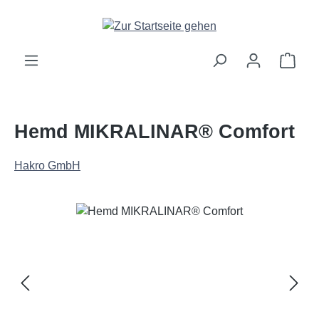
Zum Hauptinhalt springen
Ware
Hemd MIKRALINAR® Comfort
Hakro GmbH
Bildergalerie überspringen