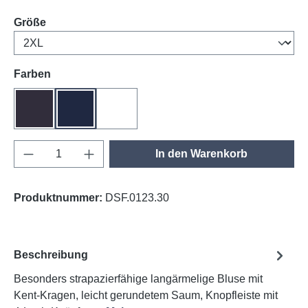
auswählen
Größe
auswählen
Farben
anthrazit
tinte
weiß
Produkt Anzahl: Gib den gewünschten Wert e
In den Warenkorb
Produktnummer:
DSF.0123.30
Beschreibung
Besonders strapazierfähige langärmelige Bluse mit
Kent-Kragen, leicht gerundetem Saum, Knopfleiste mit