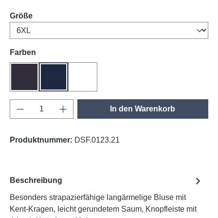
auswählen
Größe
auswählen
Farben
anthrazit
tinte
weiß
Produkt Anzahl: Gib den gewünschten Wert e
In den Warenkorb
Produktnummer:
DSF.0123.21
Beschreibung
Besonders strapazierfähige langärmelige Bluse mit
Kent-Kragen, leicht gerundetem Saum, Knopfleiste mit