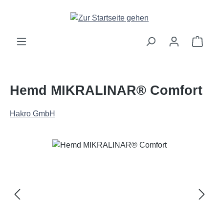
Zum Hauptinhalt springen
Ware
Hemd MIKRALINAR® Comfort
Hakro GmbH
Bildergalerie überspringen