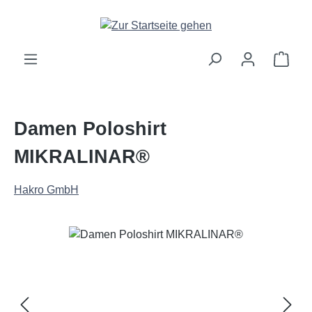
Zum Hauptinhalt springen
Ware
Damen Poloshirt
MIKRALINAR®
Hakro GmbH
Bildergalerie überspringen