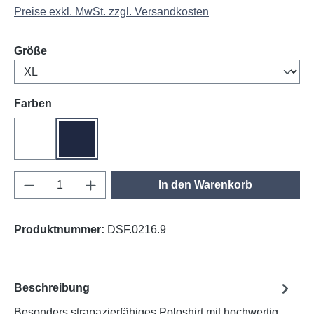
Preise exkl. MwSt. zzgl. Versandkosten
auswählen
Größe
auswählen
Farben
weiß
tinte
Produkt Anzahl: Gib den gewünschten Wert e
In den Warenkorb
Produktnummer:
DSF.0216.9
Beschreibung
Besonders strapazierfähiges Poloshirt mit hochwertig