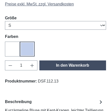
Preise exkl. MwSt. zzgl. Versandkosten
auswählen
Größe
auswählen
Farben
weiß
himmelblau
Produkt Anzahl: Gib den gewünschten Wert e
In den Warenkorb
Produktnummer:
DSF.112.13
Beschreibung
Kurzärmelige Bluse mit Kent-Kragen, leichter Taillierung