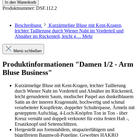
In den Warenkorb
Produktnummer:
DSF.112.2
Beschreibung
Kurzärmelige Bluse mit Kent-Kragen,
leichter Taillierung durch Wiener Naht im Vorderteil und
Abnäher im Rückenteil, leicht g…
Mehr
Menü schließen
Produktinformationen "Damen 1/2 - Arm
Bluse Business"
Kurzärmelige Bluse mit Kent-Kragen, leichter Taillierung
durch Wiener Naht im Vorderteil und Abnäher im Rückenteil,
leicht gerundetem Saum, modischer Paspel aus dunkelblauem
Satin an der inneren Kragennaht, hochwertig und schmal
verarbeiteter Knopfleiste, doppelter Schulterpasse, Ärmeln mit
gestepptem Aufschlag, 4-Loch-Knöpfen Ton in Ton - über
Kreuz vernäht und doppelt verknotet für extra festen Halt -,
Ersatzknopf und Seitenschlitzen.
Hergestellt aus formstabilem, strapazierfähigem und
bügelfreiem Baumwoll-Popeline. Gewebtes HAKRO