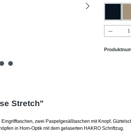
schwarz
Produkt 
Produktnu
se Stretch"
ei Eingrifftaschen, zwei Paspelgesäßtaschen mit Knopf, Gürte
nöpfen in Horn-Optik mit dem gelaserten HAKRO Schriftzug.