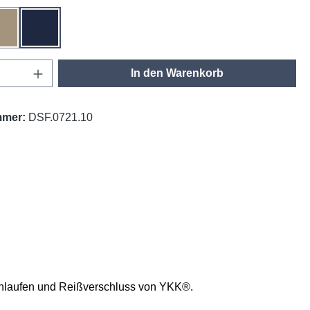
khaki
tinte
Anzahl: Gib den gewünschten Wert ein oder
In den Warenkorb
mmer:
DSF.0721.10
lschlaufen und Reißverschluss von YKK®.