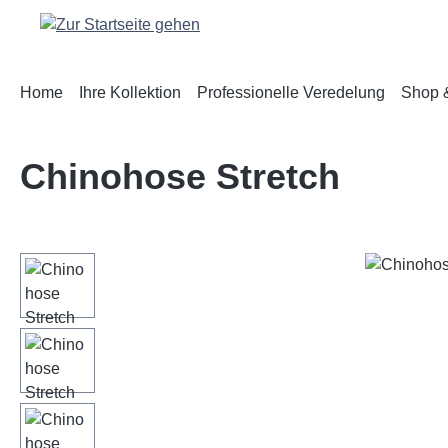
m Hauptinhalt springen
Zur Suche springen
Zur Hauptnavigation springen
Home
Ihre Kollektion
Professionelle Veredelung
Shop &
Chinohose Stretch
Bildergalerie überspringen