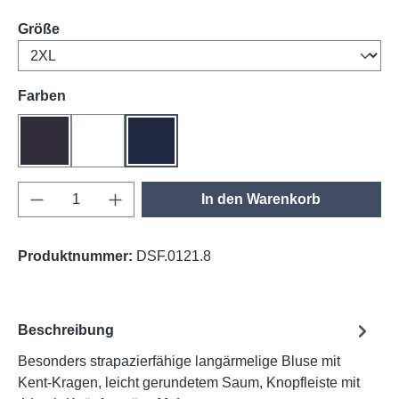
auswählen
Größe
auswählen
Farben
anthrazit
weiß
tinte
Produkt Anzahl: Gib den gewünschten Wert e
In den Warenkorb
Produktnummer:
DSF.0121.8
Beschreibung
Besonders strapazierfähige langärmelige Bluse mit
Kent-Kragen, leicht gerundetem Saum, Knopfleiste mit