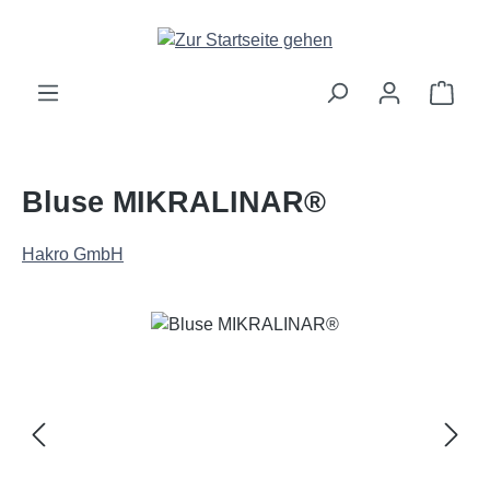
Zum Hauptinhalt springen
Ware
Bluse MIKRALINAR®
Hakro GmbH
Bildergalerie überspringen